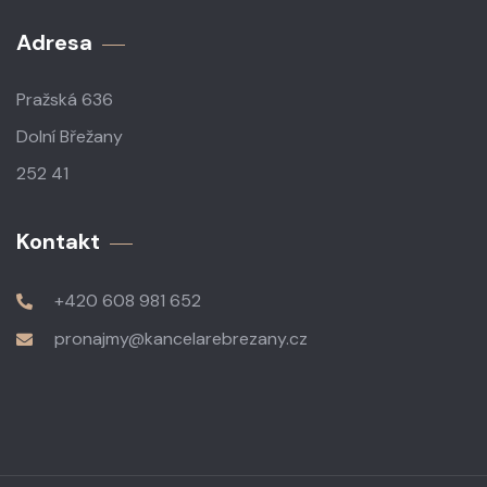
Adresa
Pražská 636
Dolní Břežany
252 41
Kontakt
+420 608 981 652
pronajmy@kancelarebrezany.cz