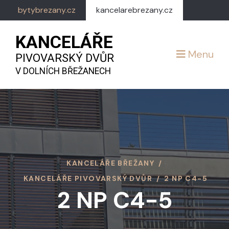
bytybrezany.cz
kancelarebrezany.cz
KANCELÁŘE
Menu
PIVOVARSKÝ DVŮR
V DOLNÍCH BŘEŽANECH
KANCELÁŘE BŘEŽANY
/
KANCELÁŘE PIVOVARSKÝ DVŮR
/
2 NP C4-5
2 NP C4-5